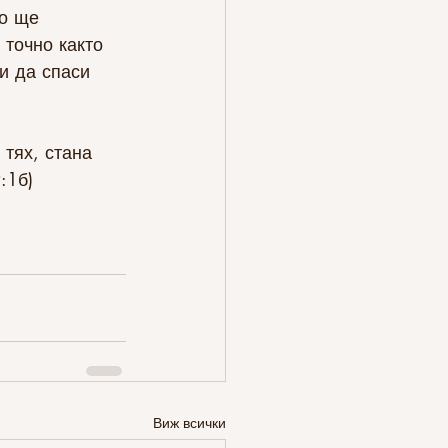
о ще 
 точно както 
и да спаси 
 тях, стана 
:1б)
Виж всички