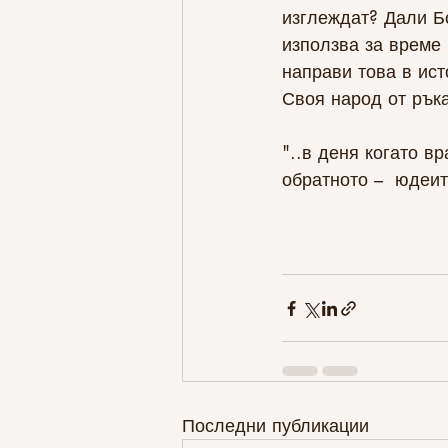
изглеждат? Дали Бо
използва за време 
направи това в ист
Своя народ от ръка
"..в деня когато в
обратното –  юдеит
Последни публикации