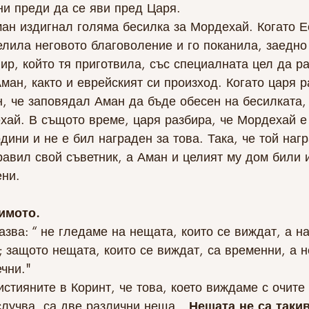
ни преди да се яви пред Царя.
ан издигнал голяма бесилка за Мордехай. Когато Е
елила неговото благоволение и го поканила, заедно
ир, който тя приготвила, със специалната цел да ра
ман, както и еврейският си произход. Когато царя р
, че заповядал Аман да бъде обесен на бесилката, 
хай. В същото време, царя разбира, че Мордехай е
дини и не е бил награден за това. Така, че той наг
авил свой съветник, а Аман и целият му дом били и
ни. 
имото.
азва: “ не гледаме на нещата, които се виждат, а н
; защото нещата, които се виждат, са временни, а н
ечни."
случва, са две различни неща. „
Нещата не са такив