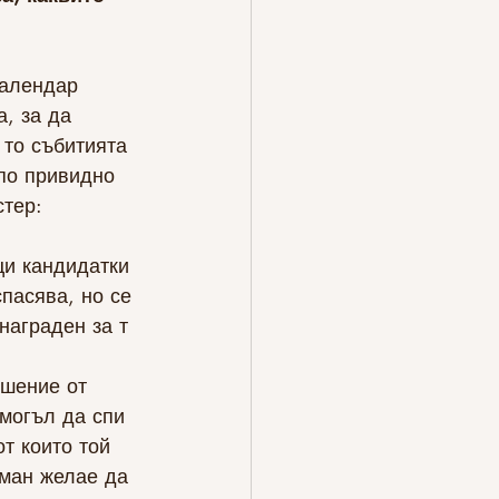
календар 
, за да 
 то събитията 
 по привидно 
стер:
ици кандидатки
награден за т 
 могъл да спи 
т които той 
ман желае да 