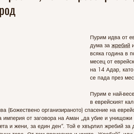
арод
Пурим идва от е
дума за 
жребий
 
всяка година в 
месец от еврейс
на 14 Адар, като
се пада през мес
Пурим е най-весе
в еврейският кал
ва (Божествено организираното) спасение на еврей
а империя от заговора на Аман „да убие и унищожи 
ета и жени, за един ден“. Той е хвърлил жребий за 