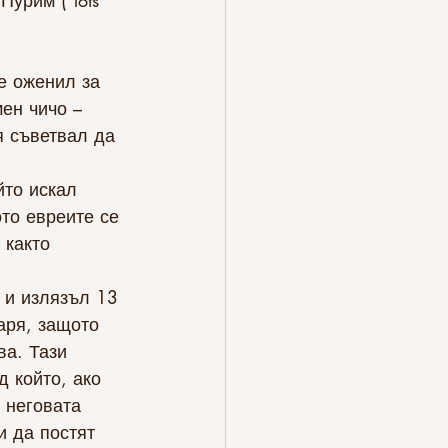
урим ("lots" 
е оженил за 
ен чичо – 
я съветвал да 
йто искал 
то евреите се 
 както 
 и излязъл 13 
аря, защото 
ва. Тази 
 който, ако 
 неговата 
и да постят 