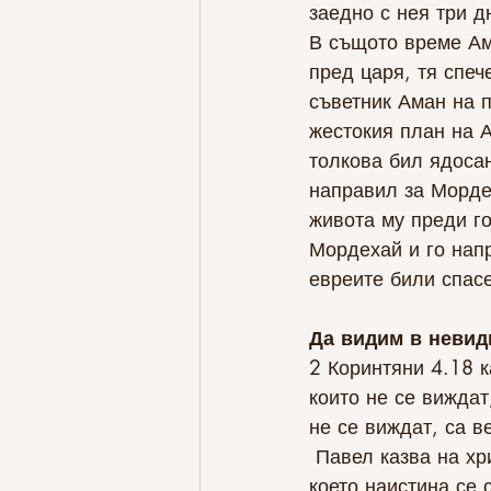
заедно с нея три д
В същото време Ам
пред царя, тя спеч
съветник Аман на п
жестокия план на А
толкова бил ядосан
направил за Морде
живота му преди го
Мордехай и го напр
евреите били спасе
Да видим в невид
2 Коринтяни 4.18 к
които не се виждат
не се виждат, са в
 Павел казва на християните в Коринт, че това, което виждаме с очите си, и това, 
което наистина се 