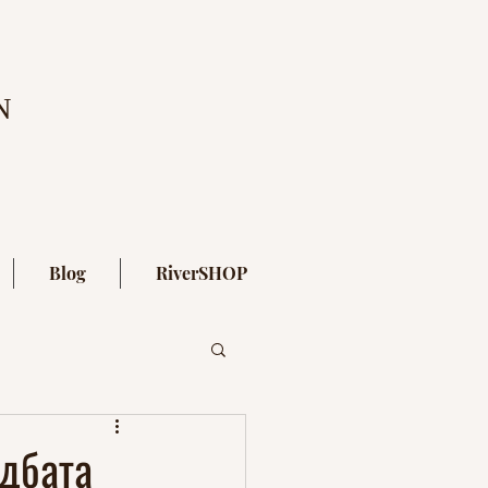
N
Blog
RiverSHOP
ъдбата