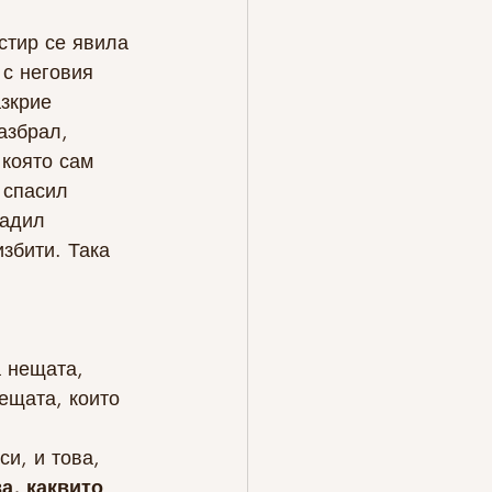
стир се явила 
 с неговия 
зкрие 
азбрал, 
която сам 
 спасил 
радил 
збити. Така 
а нещата, 
ещата, които 
а, каквито 