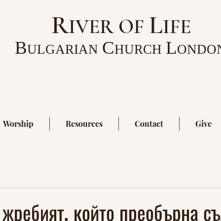
R
L
IVER OF
IFE
B
C
L
ULGARIAN
HURCH
ONDO
Worship
Resources
Contact
Give
 жребият, който преобърна с