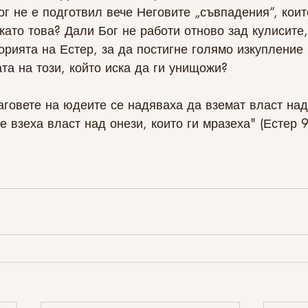
г не е подготвил вече Неговите „съвпадения“, коит
като това? Дали Бог не работи отново зад кулисите,
орията на Естер, за да постигне голямо изкупление 
та на този, който иска да ги унищожи? 
раговете на юдеите се надяваха да вземат власт над
е взеха власт над онези, които ги мразеха" (Естер 9