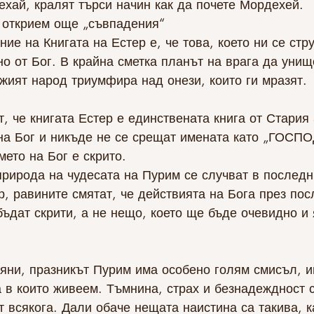
хай, кралят търси начин как да почете Мордехей.
 открием още „съвпадения“ 
ие на Книгата на Естер е, че това, което ни се стр
о от Бог. В крайна сметка планът на врага да уни
жият народ триумфира над онези, които ги мразят.
, че книгата Естер е единствената книга от Стария 
на Бог и никъде не се срещат имената като „ГОСПОД
мето на Бог е скрито.
природа на чудесата на Пурим се случват в последн
, равините смятат, че действията на Бога през пос
дат скрити, а не нещо, което ще бъде очевидно и 
ияни, празникът Пурим има особено голям смисъл, и
 в които живеем. Тъмнина, страх и безнадеждност 
т всякога. Дали обаче нещата наистина са такива, к