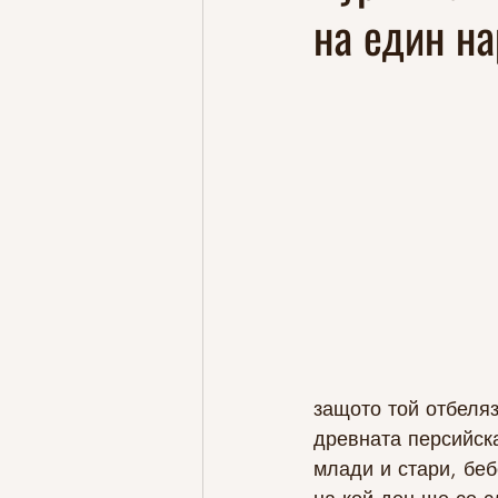
на един н
защото той отбеляз
древната персийск
млади и стари, беб