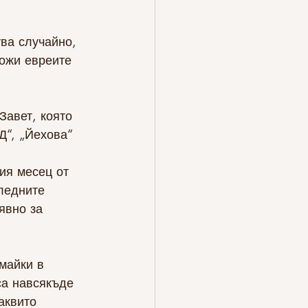
ува случайно, 
щожи евреите 
Завет, която 
“, „Йехова“ 
ия месец от 
ледните 
явно за 
майки в 
са навсякъде 
аквито 