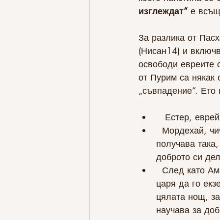
изглеждат“
 е всъщ
За разлика от Пасх
(Нисан14) и включв
освободи евреите о
от Пурим са някак 
„съвпадение“. Ето 
   Естер, ев
  Мордехай, чичото на Естер, научава за заговор срещу царя и го спасява, но се 
получава така,
доброто си дел
  След като Аман е направил бесилка за Мордехай, той иска разрешение от 
царя да го екз
цялата нощ, за
научава за до