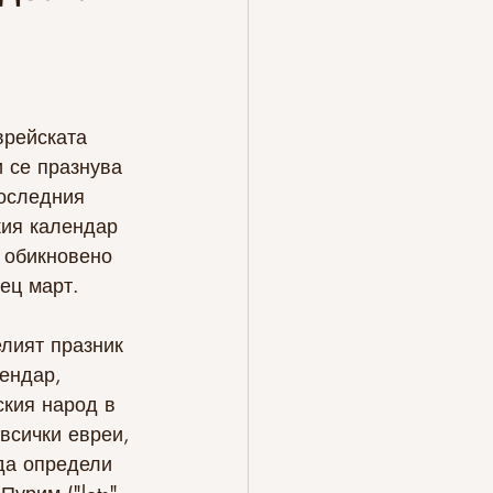
врейската 
и се празнува 
последния 
кия календар 
 обикновено 
ец март.
лият празник 
ендар, 
ския народ в 
всички евреи, 
да определи 