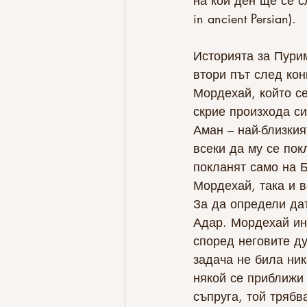
на кой ден ще се с
in ancient Persian).
Историята за Пури
втори път след кон
Мордехай, който се
скрие произхода си
Аман – най-близкия
всеки да му се пок
покланят само на Б
Мордехай, така и в
За да определи да
Адар. Мордехай ин
според неговите ду
задача не била ник
някой се приближи 
съпруга, той трябв