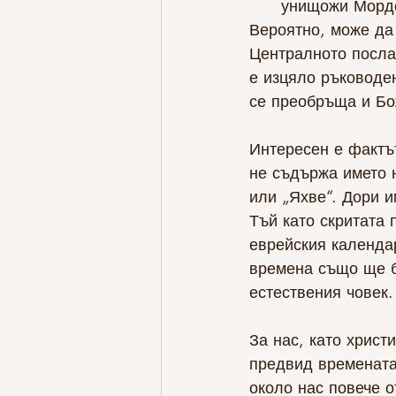
унищожи Морде
Вероятно, може да
Централното послан
е изцяло ръководен
се преобръща и Бо
Интересен е фактът
не съдържа името 
или „Яхве“. Дори и
Тъй като скритата 
еврейския календар
времена също ще бъ
естествения човек.
За нас, като христ
предвид времената
около нас повече о