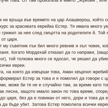
лучи това. От там произлиза и името „Жребий“, или П
м ни връща във времето на цар Ахашверош, който с
курс за красивата еврейка Естер. Тя имала много ум
 грижил за нея след смъртта на родителите й. Той 
 от царя.
т му съветник пък бил много ревнив и зъл човек, ко
ланя. Когато Мордехай отказал да го направи, (защо
ог), той толкова много се ядосал, че решил да убие
сички евреи.
та, на която да извърши това, Аман хвърлил жребий
формирал Естер за това и я помолил да говори с ц
ми, може би тя не е случайно там, за време като то
ак лесна, защото имало закон по това време, според
до царя, без да е повикан от него, дори и това да е
а да бъде убит. Затова Естер помолила всички евре