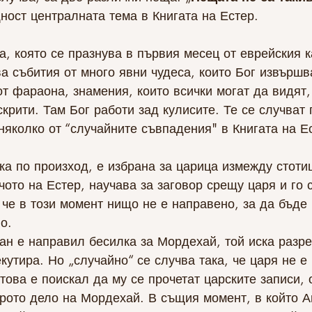
ност централната тема в Книгата на Естер. 
а, която се празнува в първия месец от еврейския 
а събития от много явни чудеса, които Бог извършва
т фараона, знамения, които всички могат да видят,
скрити. Там Бог работи зад кулисите. Те се случват
няколко от “случайните съвпадения" в Книгата на Е
рейка по произход, е избрана за царица измежду стот
 че в този момент нищо не е направено, за да бъде 
о.
екутира. Но „случайно“ се случва така, че царя не е
това е поискал да му се прочетат царските записи, о
брото дело на Мордехай. В същия момент, в който А