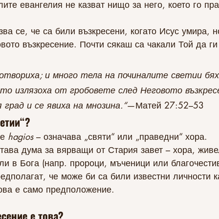
ите евангелия не казват нищо за него, което го пр
азва се, че са били възкресени, когато Исус умира, н
овото възкресение. Почти сякаш са чакали Той да ги
отвориха; и много тела на починалите светии бях
ато излязоха от гробовете след Неговото възкрес
 град и се явиха на мнозина.“
—Матей 27:52–53
ветии“?
е 
hagios
 – означава „святи“ или „праведни“ хора.
тава дума за вярващи от Стария завет – хора, живе
ли в Бога (напр. пророци, мъченици или благочестив
едполагат, че може би са били известни личности к
това е само предположение.
сение е това?