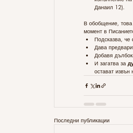
Данаил 12).
В обобщение, това 
момент в Писанието
Подсказва, че 
Дава предвари
Добавя дълбок
И загатва за 
д
остават извън
Последни публикации