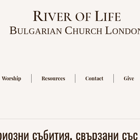
R
L
IVER OF
IFE
B
C
L
ULGARIAN
HURCH
ONDO
Worship
Resources
Contact
Give
иозни събития, свързани със