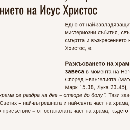
нието на Исус Христос
Едно от най-завладяващи
мистериозни събития, свъ
смъртта и възкресението 
Христос, е: 
Разкъсването на храм
завеса
 в момента на Нег
Според Евангелията (Мат
Марк 15:38, Лука 23:45), 
храма се раздра на две – отгоре до долу“
. Тази зав
ветих – най-вътрешната и най-свята част на храма,
присъствие – от останалата част на храма, където 