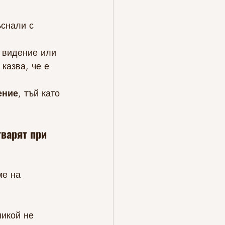
ъснали с 
о видение или 
казва, че е 
ение
, тъй като 
тварят при 
ме на 
никой не 