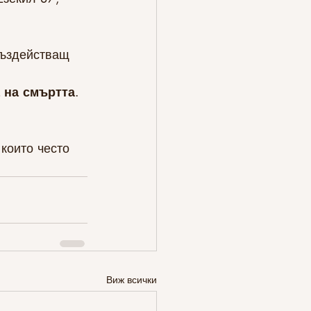
въздействащ 
 на смъртта
.
 които често 
Виж всички