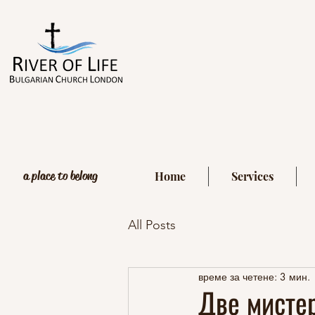
a place to belong
Home
Services
All Posts
време за четене: 3 мин.
Две мистер