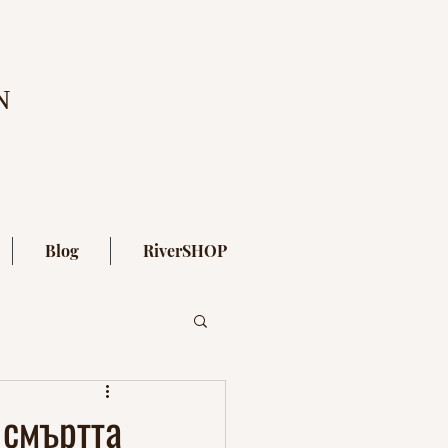
N
Blog
RiverSHOP
 смъртта