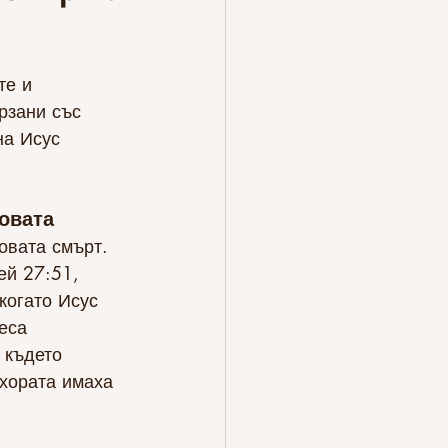
те и 
рзани със 
на Исус 
овата 
овата смърт.
ей 27:51, 
когато Исус 
еса 
 където 
хората имаха 