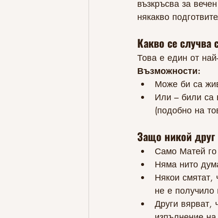
възкръсва за вечен
някакво подготвите
Какво се случва 
Това е един от най
Възможности:
Може би са жив
Или – били са 
(подобно на то
Защо никой друг 
Само Матей го
Няма нито дум
Някои смятат, 
не е получило
Други вярват, 
изпълнение на 