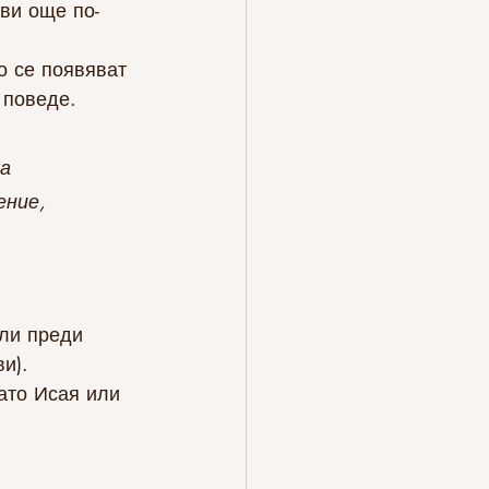
ави още по-
о се появяват 
 поведе.
а 
ение, 
ли преди 
и).
ато Исая или 