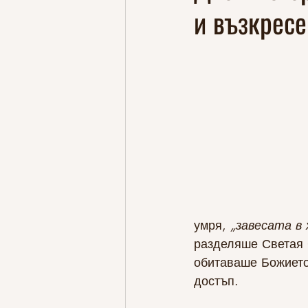
и възкресе
умря, 
„завесата в 
разделяше Светая С
обитаваше Божието 
достъп.