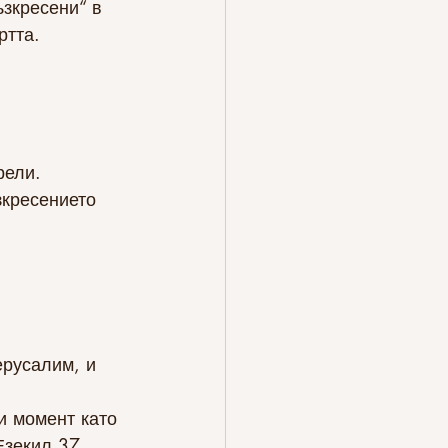
зкресени“ в 
ртта.
рели.
зкресението 
ерусалим, и 
и момент като 
Езекил 37, 