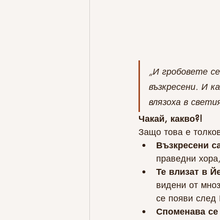
„И гробовете се
възкресени. И к
влязоха в светия
Чакай, какво?!
Защо това е толко
Възкресени са
праведни хора,
Те влизат в Й
видени от мноз
се появи след 
Споменава се