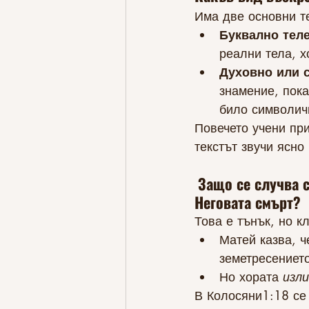
Има две основни т
Буквално тел
реални тела, х
Духовно или 
знамение, пока
било символич
Повечето учени при
текстът звучи ясно
Защо се случва с
Неговата смърт?
Това е тънък, но к
Матей казва, ч
земетресението
Но хората 
изл
В Колосяни1:18 се 