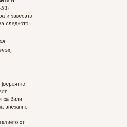
ите в 
–53)
ра и завесата 
ва следното:
ха 
ение, 
 (вероятно 
вот.
и са били 
на внезапно 
гелието от 