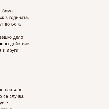
. Само 
ж в годината. 
ът до Бога 
овешко дело 
вено
 действие.
 и други 
но напълно 
о се случва 
ус е 