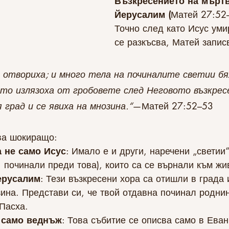
Възкресението на мъртв
Йерусалим (
Матей 27:52
Точно след като Исус уми
се разкъсва, Матей запис
 отвориха; и много тела на починалите светии бя
ато излязоха от гробовете след Неговото възкрес
 град и се явиха на мнозина.“
—Матей 27:52–53
ва шокиращо:
 не само Исус
: Имало е и други, наречени „светии“
 починали преди това), които са се върнали към жи
ерусалим
: Тези възкресени хора са отишли в града 
ина. Представи си, че твой отдавна починал родни
Пасха.
 само веднъж
: Това събитие се описва само в Еван