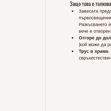
Защо това е толков
Завесата пред
първосвещеник
Разкъсването ѝ
вече е отворен
Отгоре до дол
(кой може да р
Трус в храма
:
свръхестестве