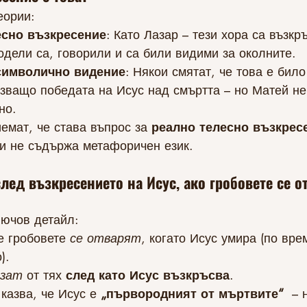
еории:
есно възкресение
: Като Лазар – тези хора са възкр
одели са, говорили и са били видими за околните.
символично видение
: Някои смятат, че това е бил
зващо победата на Исус над смъртта – но Матей не 
но.
емат, че става въпрос за 
реално телесно възкрес
 и не съдържа метафоричен език.
лед възкресението на Исус, ако гробовете се о
лючов детайл:
е гробовете 
се отварят
, когато Исус умира (по вре
).
изат
 от тях 
след като Исус възкръсва
.
казва, че Исус е 
„първородният от мъртвите“
  – 