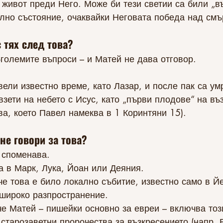
 живот преди Него. Може би тези светии са били „въ
лно състояние, очаквайки Неговата победа над смъ
с тях след това?
-големите въпроси – и Матей не дава отговор.
ели известно време, като Лазар, и после пак са ум
взети на небето с Исус, като „първи плодове“ на въ
ва, което Павел намеква в 1 Коринтяни 15).
не говори за това?
 споменава.
а в Марк, Лука, Йоан или Деяния.
че това е било локално събитие, известно само в Й
 широко разпространение.
че Матей – пишейки основно за евреи – включва тоз
старозаветни пророчества за възкресението (напр. 