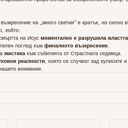
възкресение на „много светии“ е кратък, но силно 
, който:
смъртта на Исус 
моментално е разрушила властта
телен поглед към 
финалното възкресение
.
а 
мистика
 към събитията от Страстната седмица.
уховни реалности
, които се случват зад кулисите и
 нашето внимание.