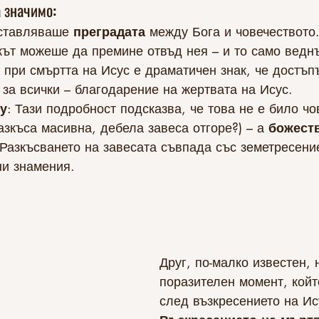
а значимо:
ставляваше 
преградата 
между Бога и човечеството
ът можеше да премине отвъд нея – и то само веднъ
 при смъртта на Исус е драматичен знак, че достъп
 за всички – благодарение на жертвата на Исус.
у
: Тази подробност подсказва, че това не е било ч
азкъса масивна, дебела завеса отгоре?) – а 
божест
 Разкъсването на завесата съвпада със земетресение
ни знамения.
Друг, по-малко известен, 
поразителен момент, койт
след възкресението на Ис